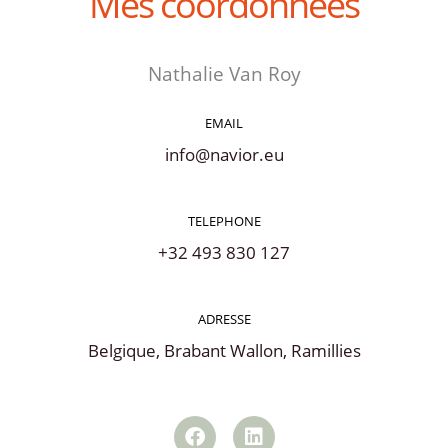
Mes coordonnées
Nathalie Van Roy
EMAIL
info@navior.eu
TELEPHONE
+32 493 830 127
ADRESSE
Belgique, Brabant Wallon, Ramillies
F
L
a
i