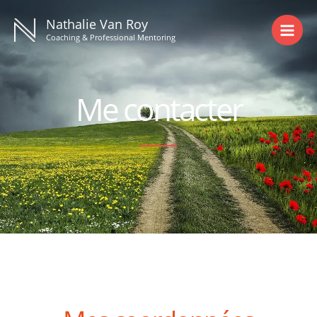
Aller
Nathalie Van Roy
au
Coaching & Professional Mentoring
contenu
Me contacter