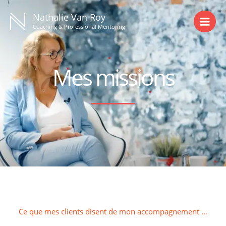
Aller
Nathalie Van Roy
au
Coaching & Professional Mentoring
contenu
Mes missions
Ce que mes clients disent de mon accompagnement …